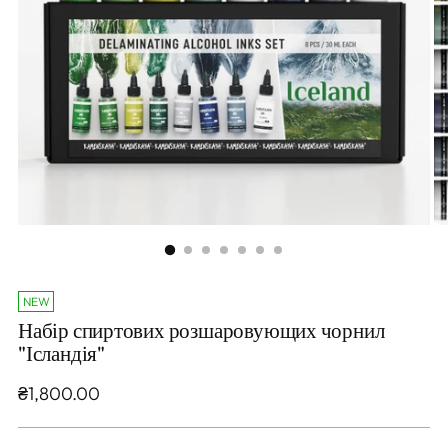
NEW
Набір спиртових розшаровующих чорнил
"Ісландія"
Звичайна
₴1,800.00
ціна