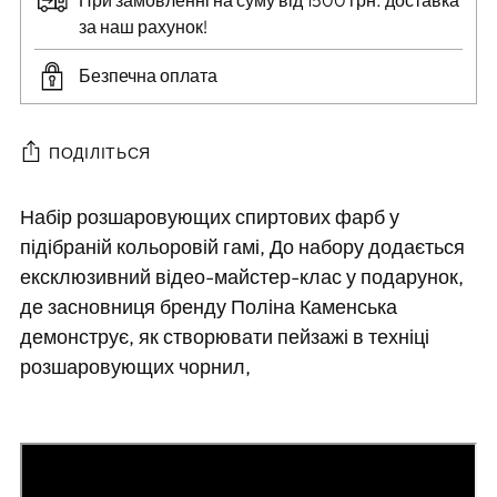
При замовленні на суму від 1500 грн. доставка
за наш рахунок!
Безпечна оплата
ПОДІЛІТЬСЯ
Додавання
Набір розшаровующих спиртових фарб у
товару
підібраній кольоровій гамі, До набору додається
в
ексклюзивний відео-майстер-клас у подарунок,
кошик
де засновниця бренду Поліна Каменська
демонструє, як створювати пейзажі в техніці
розшаровующих чорнил,