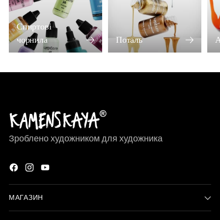
Спиртові
чорнила
Поталь
А
Зроблено художником для художника
МАГАЗИН